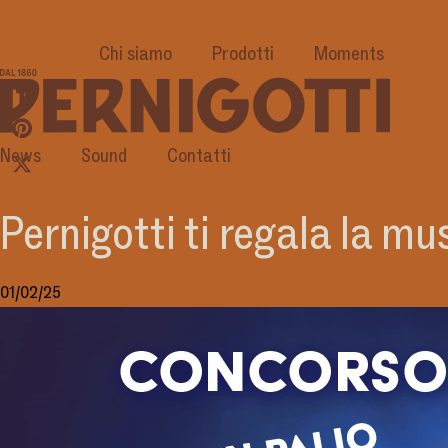
Chi siamo
Prodotti
Moments
News
Sound
Contatti
Pernigotti ti regala la mu
01/02/25