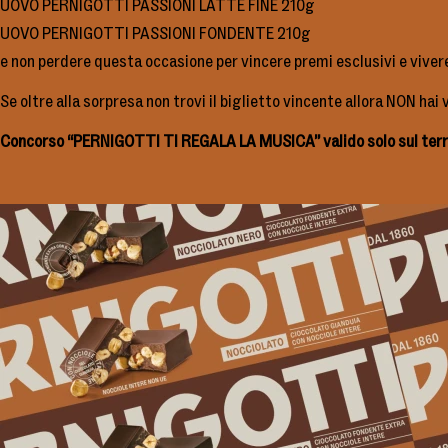
UOVO PERNIGOTTI PASSIONI LATTE FINE 210g
UOVO PERNIGOTTI PASSIONI FONDENTE 210g
e non perdere questa occasione per vincere premi esclusivi e viver
Se oltre alla sorpresa non trovi il biglietto vincente allora NON hai
Concorso “PERNIGOTTI TI REGALA LA MUSICA” valido solo sul territo