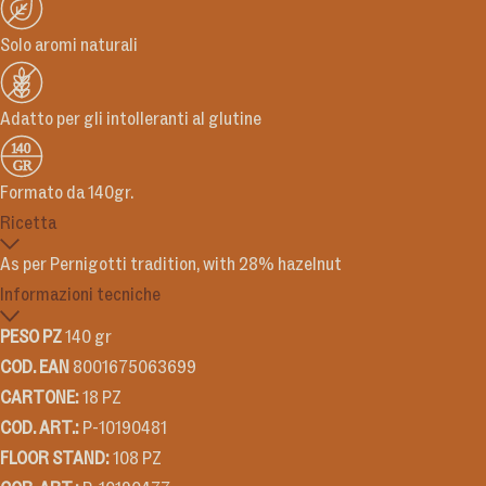
Solo aromi naturali
Adatto per gli intolleranti al glutine
Formato da 140gr.
Ricetta
As per Pernigotti tradition, with 28% hazelnut
Informazioni tecniche
PESO PZ
140 gr
COD. EAN
8001675063699
CARTONE:
18 PZ
COD. ART.:
P-10190481
FLOOR STAND:
108 PZ