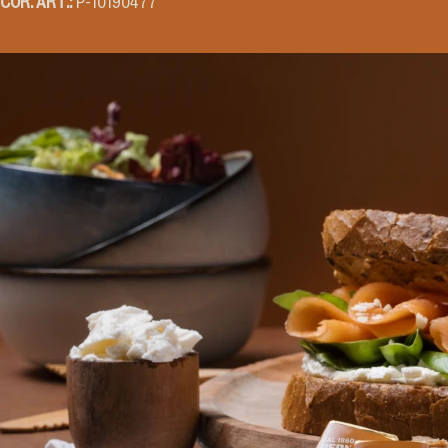
COR. ART.:
P-10190477