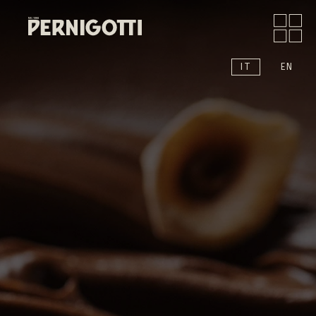
IT
EN
Chi siamo
Prodotti
Moments
News
Sound
Contatti