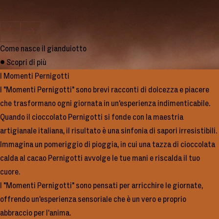
Come nasce il gianduiotto
Come nasce il cremino
Come nasce il torrone
Carne e cioccolato
• Scopri di più
• Scopri di più
• Scopri di più
• Scopri di più
I Momenti Pernigotti
I "Momenti Pernigotti" sono brevi racconti di dolcezza e piacere
che trasformano ogni giornata in un'esperienza indimenticabile.
Quando il cioccolato Pernigotti si fonde con la maestria
artigianale italiana, il risultato è una sinfonia di sapori irresistibili.
Immagina un pomeriggio di pioggia, in cui una tazza di cioccolata
calda al cacao Pernigotti avvolge le tue mani e riscalda il tuo
cuore.
I "Momenti Pernigotti" sono pensati per arricchire le giornate,
offrendo un'esperienza sensoriale che è un vero e proprio
abbraccio per l'anima.