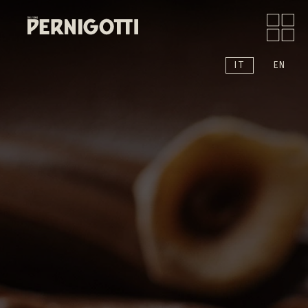
IT
EN
Chi siamo
Prodotti
Moments
News
Sound
Contatti