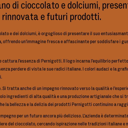
ano di cioccolato e dolciumi, pres
rinnovata e futuri prodotti.
ccolato e dei dolciumi, è orgoglioso di presentare il suo entusias
ca, offrendo un'immagine fresca e affascinante per soddisfare i gus
attura l'essenza di Pernigotti. Il logo incarna l'equilibrio perfetto 
a perdere di vista le sue radici italiane. I colori audaci e la graf
i.
e. Si tratta anche di un impegno rinnovato verso la qualità e l'espe
 solo ingredienti di alta qualità e una produzione artigianale che 
e la bellezza e la delizia dei prodotti Pernigotti continuino a raggi
 impegno per un futuro ancora più delizioso. L'azienda è determinat
ere del cioccolato, cercando ispirazione nelle tradizioni italiane e 